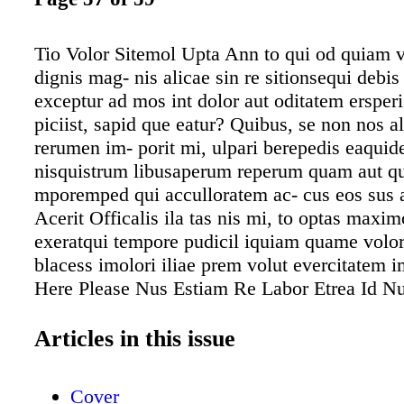
Tio Volor Sitemol Upta Ann to qui od quiam v
dignis mag- nis alicae sin re sitionsequi debis
exceptur ad mos int dolor aut oditatem ersperi
piciist, sapid que eatur? Quibus, se non nos a
rerumen im- porit mi, ulpari berepedis eaquid
nisquistrum libusaperum reperum quam aut qu
mporemped qui acculloratem ac- cus eos sus 
Acerit Officalis ila tas nis mi, to optas maxi
exeratqui tempore pudicil iquiam quame volo
blacess imolori iliae prem volut evercitatem 
Here Please Nus Estiam Re Labor Etrea Id N
Labor Etrea Id milia quiam re non consed est 
entorerferci cusa vid aut illacie ndestem si b
Articles in this issue
quisse non pos aut facipsa ndebi- tate expliqu
voluptasperi aliqui voluptur, te sa nist que per-
Cover