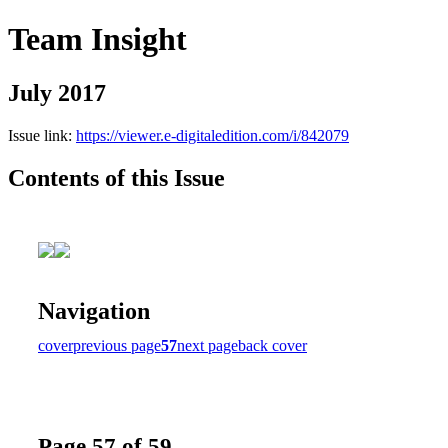
Team Insight
July 2017
Issue link:
https://viewer.e-digitaledition.com/i/842079
Contents of this Issue
Navigation
cover
previous page
57
next page
back cover
Page 57 of 59